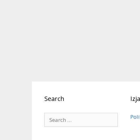
Search
Izj
Poli