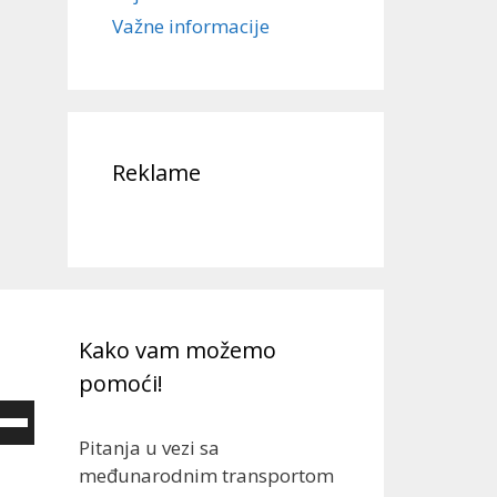
Važne informacije
Reklame
Kako vam možemo
pomoći!
e
/Down
Pitanja u vezi sa
ow
međunarodnim transportom
ys