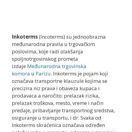
Inkoterms
(Incoterms) su jednoobrazna
međunarodna pravila u trgovačkim
poslovima, koje radi olakšanja
spoljnotrgovinskog prometa
izdaje
Međunarodna trgovinska
komora
u
Parizu
. Inkoterms je pojam koji
označava transportne klauzule kojima se
precizira niz prava i obaveza kupaca i
prodavaca a naročito: prelazak rizika,
prelazak troškova, mesto, vreme i način
predaje, pribavljanje transportnog sredstva,
osiguranje u transportu, i dr. Svaka od
Inkoterms skraćenica označava određen