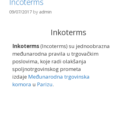
Incoterms
09/07/2017
by
admin
Inkoterms
Inkoterms
(Incoterms) su jednoobrazna
međunarodna pravila u trgovačkim
poslovima, koje radi olakšanja
spoljnotrgovinskog prometa
izdaje
Međunarodna trgovinska
komora
u
Parizu
.