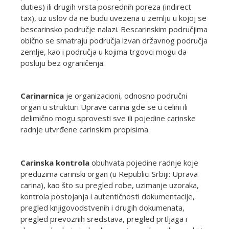
duties) ili drugih vrsta posrednih poreza (indirect
tax), uz uslov da ne budu uvezena u zemlju u kojoj se
bescarinsko područje nalazi. Bescarinskim područjima
obično se smatraju područja izvan državnog područja
zemlje, kao i područja u kojima trgovci mogu da
posluju bez ograničenja.
Carinarnica
je organizacioni, odnosno područni
organ u strukturi Uprave carina gde se u celini ili
delimično mogu sprovesti sve ili pojedine carinske
radnje utvrđene carinskim propisima.
Carinska kontrola
obuhvata pojedine radnje koje
preduzima carinski organ (u Republici Srbiji: Uprava
carina), kao što su pregled robe, uzimanje uzoraka,
kontrola postojanja i autentičnosti dokumentacije,
pregled knjigovodstvenih i drugih dokumenata,
pregled prevoznih sredstava, pregled prtljaga i