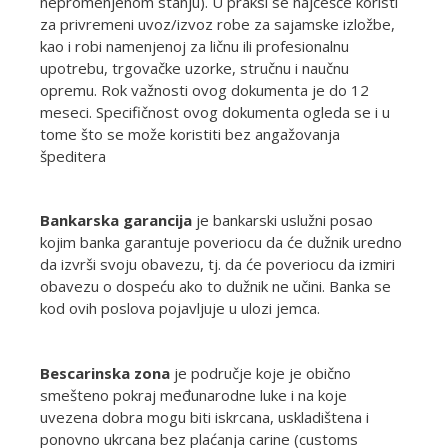
nepromenjenom stanju). U praksi se najčešće koristi
za privremeni uvoz/izvoz robe za sajamske izložbe,
kao i robi namenjenoj za ličnu ili profesionalnu
upotrebu, trgovačke uzorke, stručnu i naučnu
opremu. Rok važnosti ovog dokumenta je do 12
meseci. Specifičnost ovog dokumenta ogleda se i u
tome što se može koristiti bez angažovanja
špeditera
Bankarska garancija
je bankarski uslužni posao
kojim banka garantuje poveriocu da će dužnik uredno
da izvrši svoju obavezu, tj. da će poveriocu da izmiri
obavezu o dospeću ako to dužnik ne učini. Banka se
kod ovih poslova pojavljuje u ulozi jemca.
Bescarinska zona
je područje koje je obično
smešteno pokraj međunarodne luke i na koje
uvezena dobra mogu biti iskrcana, uskladištena i
ponovno ukrcana bez plaćanja carine (customs