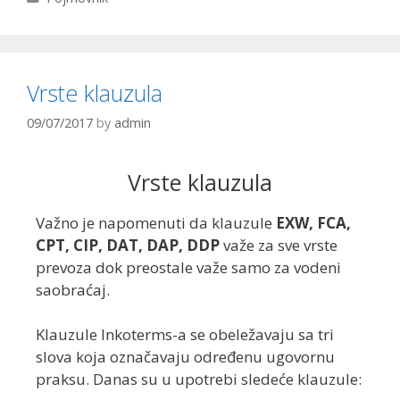
Vrste klauzula
09/07/2017
by
admin
Vrste klauzula
Važno je napomenuti da klauzule
EXW, FCA,
CPT, CIP, DAT, DAP, DDP
važe za sve vrste
prevoza dok preostale važe samo za vodeni
saobraćaj.
Klauzule Inkoterms-a se obeležavaju sa tri
slova koja označavaju određenu ugovornu
praksu. Danas su u upotrebi sledeće klauzule: