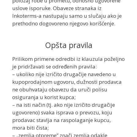
položaj robe u prometu, odnosno ugovorene
uslove isporuke. Obaveze stranaka iz
Inkoterms-a nastupaju samo u slučaju ako je
prethodno dogovoreno njegovo korišćenje.
Opšta pravila
Prilikom primene odredbi iz klauzula poželjno
je pridržavati se određenih pravila:
– ukoliko nije izričito drugačije navedeno u
kupoprodajnom ugovoru, dužnosti prodavca
ne obuhvataju obavezu da uruči polisu
osiguranja u korist kupca;
– na isti način (tj. ako nije izričito drugačije
ugovoreno) svaka isprava o prevozu, koju
prodavac stavlja na raspolaganje kupcu,
mora biti čista;
– „zemlja otpreme” znači zemlja odakle