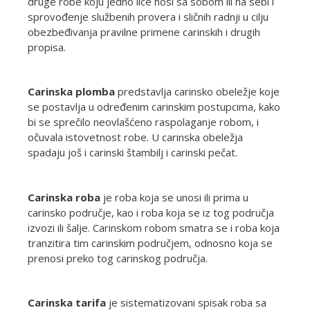
druge robe koju jedno lice nosi sa sobom ili na sebi i
sprovođenje službenih provera i sličnih radnji u cilju
obezbeđivanja pravilne primene carinskih i drugih
propisa.
Carinska plomba
predstavlja carinsko obeležje koje
se postavlja u određenim carinskim postupcima, kako
bi se sprečilo neovlašćeno raspolaganje robom, i
očuvala istovetnost robe. U carinska obeležja
spadaju još i carinski štambilj i carinski pečat.
Carinska roba
je roba koja se unosi ili prima u
carinsko područje, kao i roba koja se iz tog područja
izvozi ili šalje. Carinskom robom smatra se i roba koja
tranzitira tim carinskim područjem, odnosno koja se
prenosi preko tog carinskog područja.
Carinska tarifa
je sistematizovani spisak roba sa