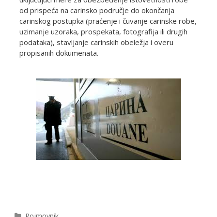
od prispeća na carinsko područje do okončanja
carinskog postupka (praćenje i čuvanje carinske robe,
uzimanje uzoraka, prospekata, fotografija ili drugih
podataka), stavljanje carinskih obeležja i overu
propisanih dokumenata.
Dalje...
Pojmovnik