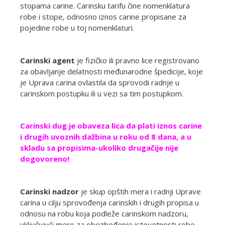
stopama carine. Carinsku tarifu čine nomenklatura
robe i stope, odnosno iznos carine propisane za
pojedine robe u toj nomenklaturi.
Carinski agent
je fizičko ili pravno lice registrovano
za obavljanje delatnosti međunarodne špedicije, koje
je Uprava carina ovlastila da sprovodi radnje u
carinskom postupku ili u vezi sa tim postupkom.
Carinski dug je obaveza lica da plati iznos carine
i drugih uvoznih dažbina u roku od 8 dana, a u
skladu sa propisima-ukoliko drugačije nije
dogovoreno!
Carinski nadzor
je skup opštih mera i radnji Uprave
carina u cilju sprovođenja carinskih i drugih propisa u
odnosu na robu koja podleže carinskom nadzoru,
uključujući mere za obezbeđenje istovetnosti robe