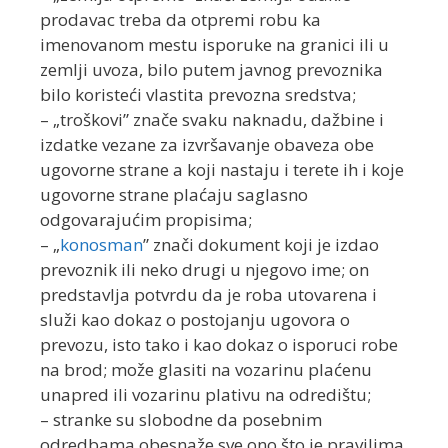
prodavac treba da otpremi robu ka
imenovanom mestu isporuke na granici ili u
zemlji uvoza, bilo putem javnog prevoznika
bilo koristeći vlastita prevozna sredstva;
– „troškovi” znače svaku naknadu, dažbine i
izdatke vezane za izvršavanje obaveza obe
ugovorne strane a koji nastaju i terete ih i koje
ugovorne strane plaćaju saglasno
odgovarajućim propisima;
– „
konosman
” znači dokument koji je izdao
prevoznik ili neko drugi u njegovo ime; on
predstavlja potvrdu da je roba utovarena i
služi kao dokaz o postojanju ugovora o
prevozu, isto tako i kao dokaz o isporuci robe
na brod; može glasiti na vozarinu plaćenu
unapred ili vozarinu plativu na odredištu;
– stranke su slobodne da posebnim
odredbama obesnaže sve ono što je pravilima