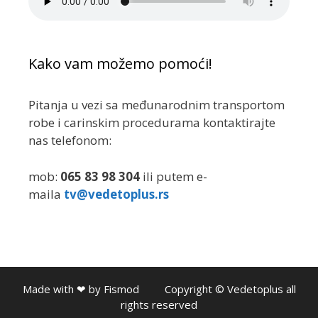
Kako vam možemo pomoći!
Pitanja u vezi sa međunarodnim transportom
robe i carinskim procedurama kontaktirajte
nas telefonom:
mob:
065 83 98 304
ili putem e-
maila
tv@vedetoplus.rs
Made with ❤ by Fismod​​ Copyright © Vedetoplus all
rights reserved